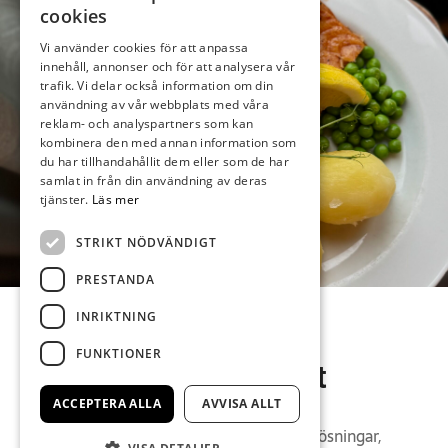
cookies
Vi använder cookies för att anpassa
innehåll, annonser och för att analysera vår
trafik. Vi delar också information om din
användning av vår webbplats med våra
reklam- och analyspartners som kan
kombinera den med annan information som
du har tillhandahållit dem eller som de har
samlat in från din användning av deras
tjänster.
Läs mer
STRIKT NÖDVÄNDIGT
PRESTANDA
INRIKTNING
VÅR IDÉ
FUNKTIONER
Svensk husmanskost
ACCEPTERA ALLA
AVVISA ALLT
I en tid som allt oftare präglas av snabba lösningar,