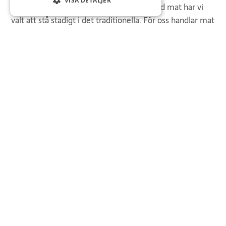
VISA DETALJER
internationella mattrender och färdiglagad mat har vi
valt att stå stadigt i det traditionella. För oss handlar mat
om hantverk, om råvaror av god kvalitet och om smaker
som får ta sin tid att utvecklas. Vår ambition är att varje
måltid vi serverar ska vara genomtänkt, vällagad och
minnesvärd – oavsett om det är en lunch hos oss eller
catering till ett större arrangemang. Målsättningen är
att alltid leverera det bästa.
Smaker som smakar, måltider du minns.
Kontakta oss