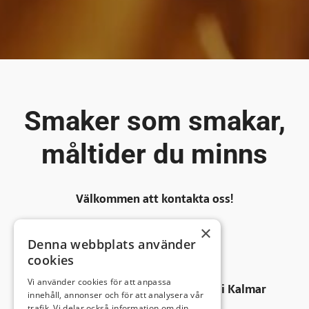
Smaker som smakar,
måltider du minns
Välkommen att kontakta oss!
×
0480-235 00
Denna webbplats använder
info@4kok.se
cookies
Vi använder cookies för att anpassa
Du hittar oss på Husängsvägen 2 i
Kalmar
innehåll, annonser och för att analysera vår
trafik. Vi delar också information om din