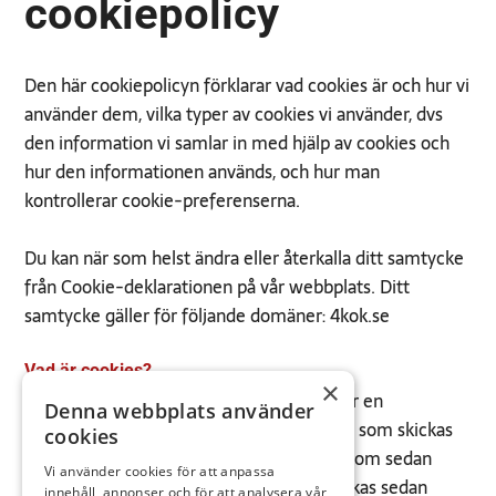
cookiepolicy
Den här cookiepolicyn förklarar vad cookies är och hur vi
använder dem, vilka typer av cookies vi använder, dvs
den information vi samlar in med hjälp av cookies och
hur den informationen används, och hur man
kontrollerar cookie-preferenserna.
Du kan när som helst ändra eller återkalla ditt samtycke
från Cookie-deklarationen på vår webbplats. Ditt
samtycke gäller för följande domäner: 4kok.se
Vad är cookies?
×
En cookie är en liten textfil som innehåller en
Denna webbplats använder
identifierare (en rad bokstäver och siffror) som skickas
cookies
av en webbserver till en webbläsare och som sedan
Vi använder cookies för att anpassa
lagras av webbläsaren. Identifieraren skickas sedan
innehåll, annonser och för att analysera vår