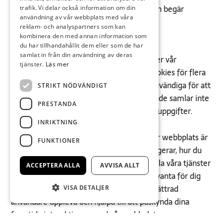
tillbaka till servern varje gång webbläsaren begär
trafik. Vi delar också information om din
användning av vår webbplats med våra
åtkomst till webbplatsen.
reklam- och analyspartners som kan
kombinera den med annan information som
du har tillhandahållit dem eller som de har
Hur använder vi cookies?
samlat in från din användning av deras
Som de flesta av onlinetjänsterna använder vår
tjänster.
Läs mer
webbplats förstaparts- och tredjepartscookies för flera
ändamål. Förstapartscookies är oftast nödvändiga för att
STRIKT NÖDVÄNDIGT
webbplatsen ska fungera på rätt sätt, och de samlar inte
PRESTANDA
in någon av dina personligt identifierbara uppgifter.
INRIKTNING
De tredjepartscookies som används på vår webbplats är
FUNKTIONER
främst för att förstå hur webbplatsen fungerar, hur du
interagerar med vår webbplats, för att hålla våra tjänster
ACCEPTERA ALLA
AVVISA ALLT
säkra, tillhandahålla annonser som är relevanta för dig
och allt som allt ge dig en bättre och förbättrad
VISA DETALJER
användare uppleva och hjälpa till att påskynda dina
framtida interaktioner med vår webbplats.